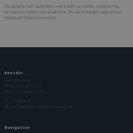
Du ændrer dit samtykke ved enten at slette cookies fra
browseren eller ved at ændre dit oprindelige valg ved at
klikke på linket herunder:
Kontakt
Høreklinikken
Kilde Allé 22 2.sal
3600 Frederikssund
23693650
kontakt@hk-frederikssund.dk
Navigation