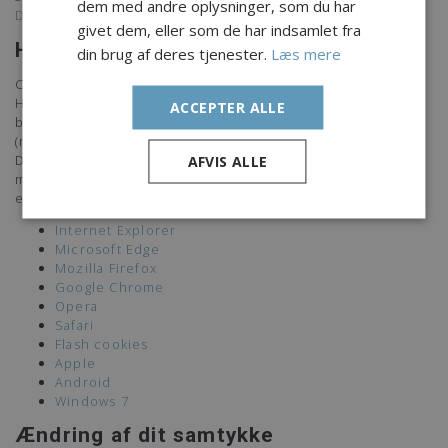
dem med andre oplysninger, som du har
Du kan fravælge cookies fra Google Analytics her
.
givet dem, eller som de har indsamlet fra
Hvordan sletter man cookies?
din brug af deres tjenester.
Læs mere
Cookies du tidligere har accepteret, kan sagtens slettes.
Hvordan du sletter disse afhænger af den browser du
ACCEPTER ALLE
bruger (Chrome, Firefox, Safari etc.) og på hvilken enhed
(mobil, tablet, pc, mac).
Det er typisk under Indstillinger - Sikkerhed og Privatliv,
AFVIS ALLE
men kan variere fra browser til browser. Hvilken
enhed/browser bruger du - klik på det relevante link:
Internet Explorer
Microsoft Edge
Mozilla Firefox
Google Chrome
Opera
Safari
Flash cookies
Apple
Android
Windows 7
Ændring af dit samtykke